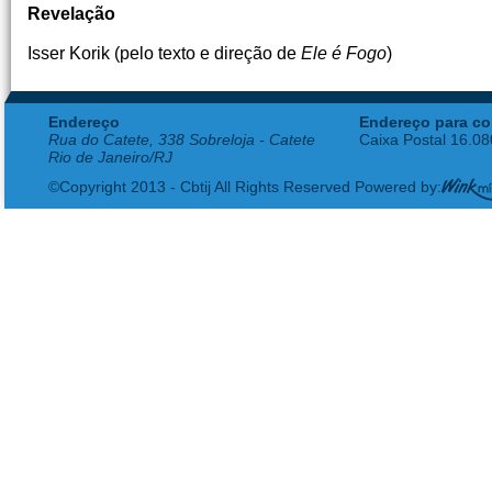
Revelação
Isser Korik (pelo texto e direção de
Ele é Fogo
)
Endereço
Endereço para co
Rua do Catete, 338 Sobreloja - Catete
Caixa Postal 16.0
Rio de Janeiro/RJ
©Copyright 2013 - Cbtij All Rights Reserved Powered by: