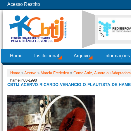
Acesso Restrito
Home
Institucional
Arquivo
Informações
Home
»
Acervo
»
Marcia Frederico
»
Como Atriz, Autora ou Adaptadora
hamelin03-1998
CBTIJ-ACERVO-RICARDO-VENANCIO-O-FLAUTISTA-DE-HAMEL