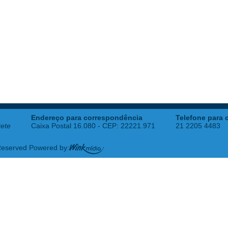
Endereço para correspondência
Telefone para 
tete
Caixa Postal 16.080 - CEP: 22221.971
21 2205 4483
 Reserved Powered by: