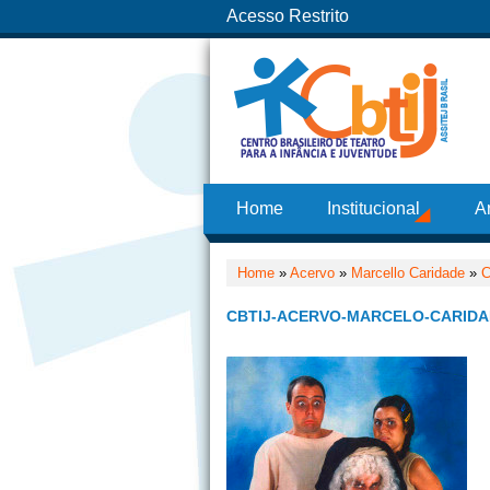
Acesso Restrito
Home
Institucional
A
Home
»
Acervo
»
Marcello Caridade
»
C
CBTIJ-ACERVO-MARCELO-CARIDA