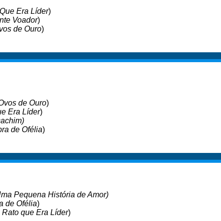
 Que Era Líder
)
nte Voador
)
vos de Ouro
)
 Ovos de Ouro
)
ue Era Líder
)
achim)
ra de Ofélia
)
Uma Pequena História de Amor)
 de Ofélia
)
O Rato que Era Líder
)