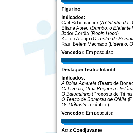
Figurino
Indicados:
Carl Schumacher (
A Galinha dos
Eliana Abreu (
Dumbo, o Elefante
Jader Corrêa (
Robin Hood
)
Kalluh Araújo (
O Teatro de Sombra
Raul Belém Machado (
Liderato, 
Vencedor:
Em pesquisa
Destaque Teatro Infantil
Indicados:
A Bolsa Amarela
(Teatro de Bone
Catavento, Uma Pequena Históri
O Batuquinho
(Proposta de Trilha
O Teatro de Sombras de Ofélia
(P
Os Dálmatas
(Público)
Vencedor:
Em pesquisa
Atriz Coadjuvante