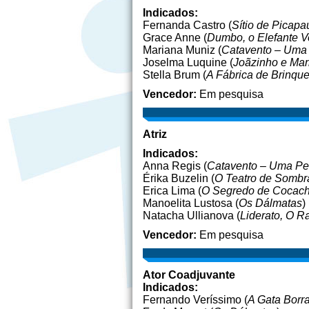
Indicados:
Fernanda Castro (
Sítio de Picap
Grace Anne (
Dumbo, o Elefante 
Mariana Muniz (
Catavento – Uma 
Joselma Luquine (
Joãzinho e Mar
Stella Brum (
A Fábrica de Brinqu
Vencedor:
Em pesquisa
Atriz
Indicados:
Anna Regis (
Catavento – Uma Pe
Érika Buzelin (
O Teatro de Sombra
Erica Lima (
O Segredo de Cocac
Manoelita Lustosa (
Os Dálmatas
)
Natacha Ullianova (
Liderato, O R
Vencedor:
Em pesquisa
Ator Coadjuvante
Indicados:
Fernando Veríssimo (
A Gata Borra