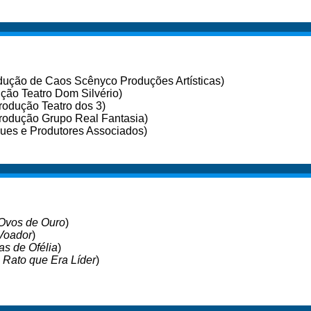
ução de Caos Scênyco Produções Artísticas)
ção Teatro Dom Silvério)
rodução Teatro dos 3)
rodução Grupo Real Fantasia)
ues e Produtores Associados)
 Ovos de Ouro
)
Voador
)
s de Ofélia
)
O Rato que Era Líder
)