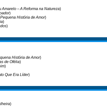
au Amarelo – A Reforma na Natureza
)
Voador
)
Pequena História de Amor
)
ia
)
edos
)
quena História de Amor
)
s de Ofélia
)
him
)
ato Que Era Líder
)
lheira
)