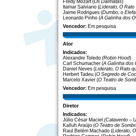
Fredy Mozart (
Os Dálmatas
)
Itamar Salviano (
Liderato, O Rato
Jaime Rodrigues (
Dumbo, o Elefa
Leonardo Pinho (
A Galinha dos O
Vencedor:
Em pesquisa
Ator
Indicados:
Alexandre Toledo
(Robin Hood
)
Carl Schumacher (
A Galinha dos
Daniel Neves (
Liderato, O Rato q
Herbert Tadeu (
O Segredo de Coc
Marcelo Xavier (
O Teatro de Somb
Vencedor:
Em pesquisa
Diretor
Indicados:
Júlio César Maciel
(Catavento – 
Kalluh Araújo (
O Teatro de Sombra
Raul Belém Machado (
Liderato, 