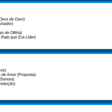
 Ovos de Ouro
)
 Voador
)
s de Ofélia
)
O Rato que Era Líder
)
cos)
a de Amor
(Proposta)
 Sonora)
rodução)