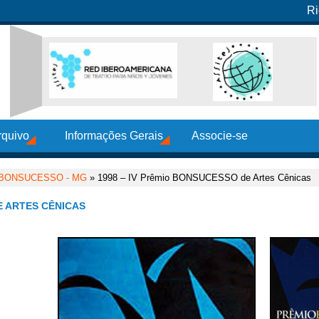
Ri
rquivo
Informações Gerais
Associe-se
 BONSUCESSO - MG
» 1998 – IV Prêmio BONSUCESSO de Artes Cênicas
E ARTES CÊNICAS