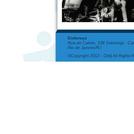
Endereço
Rua do Catete, 338 Sobreloja - Ca
Rio de Janeiro/RJ
©Copyright 2013 - Cbtij All Rights