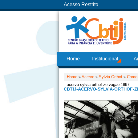
Acesso Restrito
Home
Institucional
A
Home
»
Acervo
»
Sylvia Orthof
»
Como A
acervo-sylvia-orthof-ze-vagao-1997
CBTIJ-ACERVO-SYLVIA-ORTHOF-Z