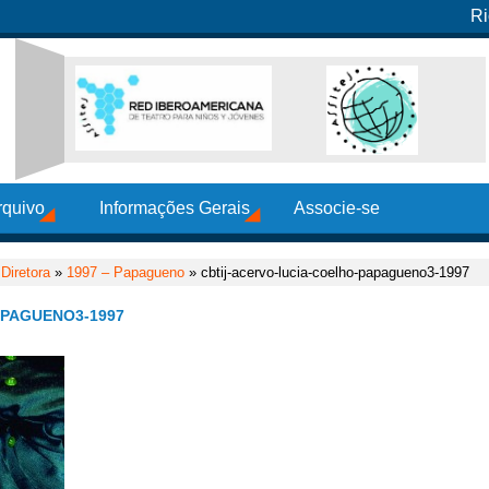
Ri
rquivo
Informações Gerais
Associe-se
Diretora
»
1997 – Papagueno
» cbtij-acervo-lucia-coelho-papagueno3-1997
APAGUENO3-1997