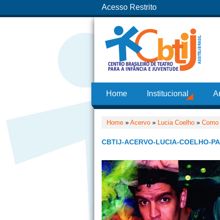
Acesso Restrito
Home
Institucional
A
Home
»
Acervo
»
Lucia Coelho
»
Como 
CBTIJ-ACERVO-LUCIA-COELHO-P