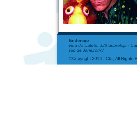
Endereço
Rua do Catete, 338 Sobreloja - Ca
Rio de Janeiro/RJ
©Copyright 2013 - Cbtij All Rights