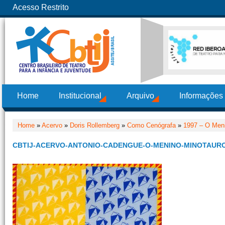
Acesso Restrito
Home
Institucional
Arquivo
Informações
Home
»
Acervo
»
Doris Rollemberg
»
Como Cenógrafa
»
1997 – O Men
CBTIJ-ACERVO-ANTONIO-CADENGUE-O-MENINO-MINOTAUR