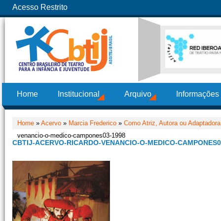
Acesso Restrito
Home
Institucional
Arquivo
Informações
Home
»
Acervo
»
Marcia Frederico
»
Como Atriz, Autora ou Adaptadora
venancio-o-medico-campones03-1998
CBTIJ-ACERVO-RICARDO-VENANCIO-O-MEDICO-CAMPONES0