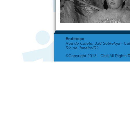
Endereço
Rua do Catete, 338 Sobreloja - Ca
Rio de Janeiro/RJ
©Copyright 2013 - Cbtij All Rights