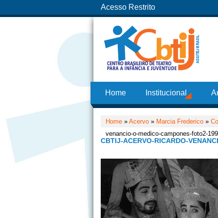
Acesso Restrito
Home
Institucional
A
Home
»
Acervo
»
Marcia Frederico
»
Co
venancio-o-medico-campones-foto2-19
CBTIJ-ACERVO-RICARDO-VENANC