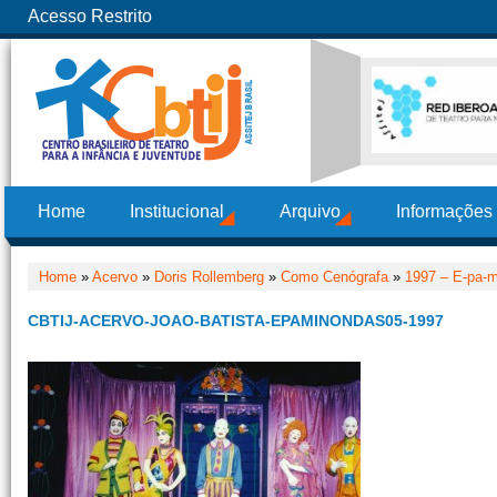
Acesso Restrito
Home
Institucional
Arquivo
Informações
Home
»
Acervo
»
Doris Rollemberg
»
Como Cenógrafa
»
1997 – E-pa-m
CBTIJ-ACERVO-JOAO-BATISTA-EPAMINONDAS05-1997