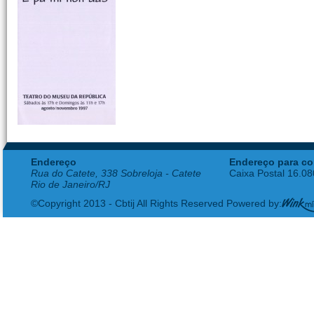
Endereço
Endereço para co
Rua do Catete, 338 Sobreloja - Catete
Caixa Postal 16.0
Rio de Janeiro/RJ
©Copyright 2013 - Cbtij All Rights Reserved Powered by: