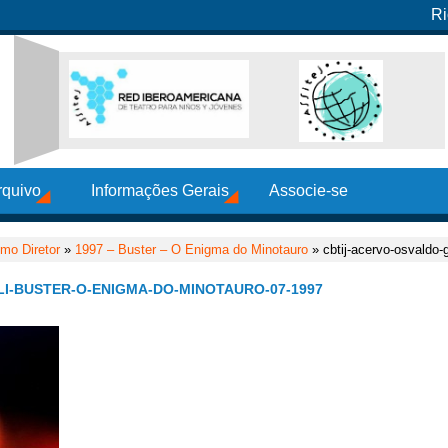
Ri
rquivo
Informações Gerais
Associe-se
mo Diretor
»
1997 – Buster – O Enigma do Minotauro
» cbtij-acervo-osvaldo-
I-BUSTER-O-ENIGMA-DO-MINOTAURO-07-1997