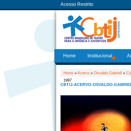
Acesso Restrito
Home
Institucional
A
Home
»
Acervo
»
Osvaldo Gabrieli
»
Co
1997
CBTIJ-ACERVO-OSVALDO-GABRIEL