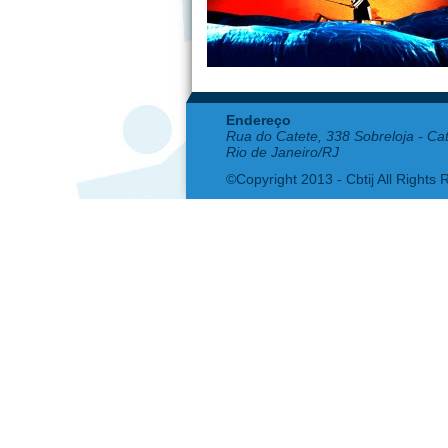
Endereço
Rua do Catete, 338 Sobreloja - Ca
Rio de Janeiro/RJ
©Copyright 2013 - Cbtij All Rights