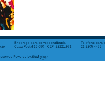
Endereço para correspondência
Telefone para 
tete
Caixa Postal 16.080 - CEP: 22221.971
21 2205 4483
 Reserved Powered by: