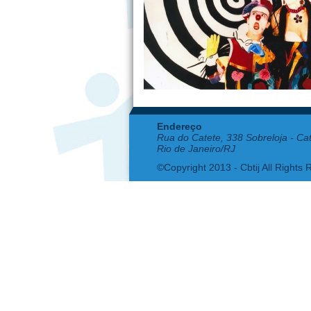
Endereço
Rua do Catete, 338 Sobreloja - Ca
Rio de Janeiro/RJ
©Copyright 2013 - Cbtij All Rights