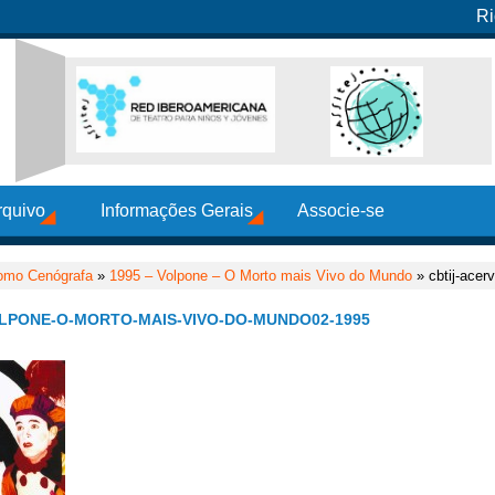
Ri
rquivo
Informações Gerais
Associe-se
omo Cenógrafa
»
1995 – Volpone – O Morto mais Vivo do Mundo
» cbtij-acer
LPONE-O-MORTO-MAIS-VIVO-DO-MUNDO02-1995