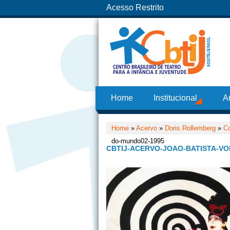
Acesso Restrito
Home
Institucional
A
Home
»
Acervo
»
Doris Rollemberg
»
C
do-mundo02-1995
CBTIJ-ACERVO-JOAO-BATISTA-VO