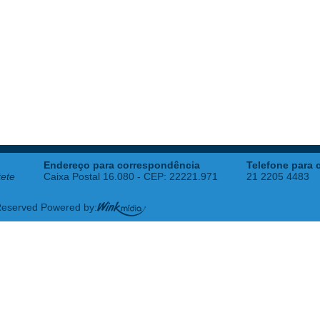
Endereço para correspondência
Telefone para 
tete
Caixa Postal 16.080 - CEP: 22221.971
21 2205 4483
 Reserved Powered by: