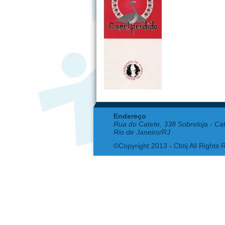
Endereço
Rua do Catete, 338 Sobreloja - Ca
Rio de Janeiro/RJ
©Copyright 2013 - Cbtij All Rights