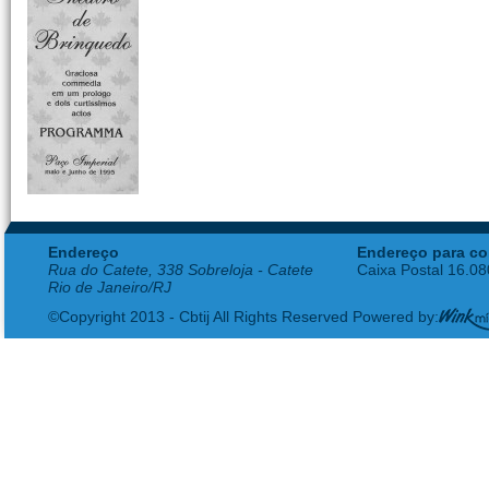
Endereço
Endereço para co
Rua do Catete, 338 Sobreloja - Catete
Caixa Postal 16.0
Rio de Janeiro/RJ
©Copyright 2013 - Cbtij All Rights Reserved Powered by: