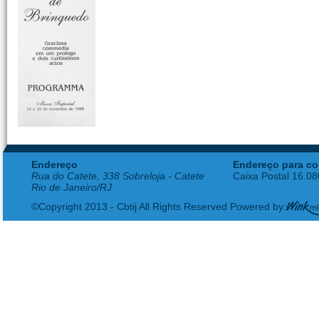
Endereço
Endereço para co
Rua do Catete, 338 Sobreloja - Catete
Caixa Postal 16.0
Rio de Janeiro/RJ
©Copyright 2013 - Cbtij All Rights Reserved Powered by: