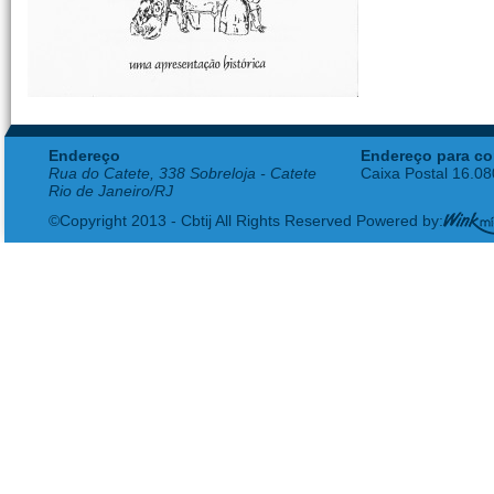
Endereço
Endereço para co
Rua do Catete, 338 Sobreloja - Catete
Caixa Postal 16.0
Rio de Janeiro/RJ
©Copyright 2013 - Cbtij All Rights Reserved Powered by: