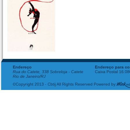
Endereço
Endereço para co
Rua do Catete, 338 Sobreloja - Catete
Caixa Postal 16.0
Rio de Janeiro/RJ
©Copyright 2013 - Cbtij All Rights Reserved Powered by: