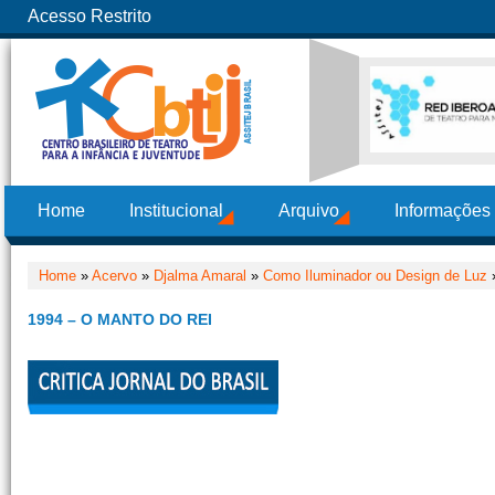
Acesso Restrito
Home
Institucional
Arquivo
Informações
Home
»
Acervo
»
Djalma Amaral
»
Como Iluminador ou Design de Luz
»
1994 – O MANTO DO REI