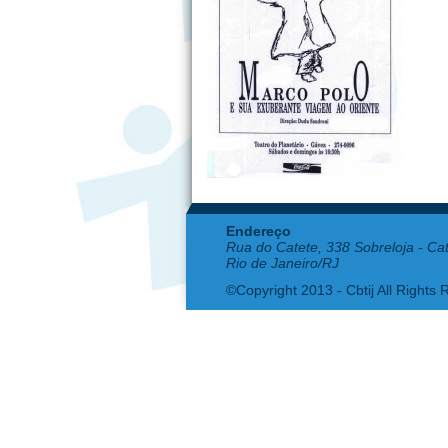
Endereço
Rua do Catete, 338 Sobreloja - Ca
Rio de Janeiro/RJ
©Copyright 2013 - Cbtij All Rights