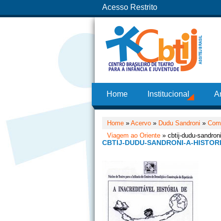
Acesso Restrito
Home
Institucional
A
Home
»
Acervo
»
Dudu Sandroni
»
Como
Viagem ao Oriente
» cbtij-dudu-sandroni
CBTIJ-DUDU-SANDRONI-A-HISTOR