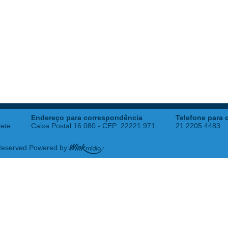
Endereço para correspondência
Telefone para 
tete
Caixa Postal 16.080 - CEP: 22221.971
21 2205 4483
 Reserved Powered by: