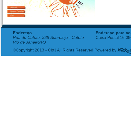
Endereço
Endereço para co
Rua do Catete, 338 Sobreloja - Catete
Caixa Postal 16.0
Rio de Janeiro/RJ
©Copyright 2013 - Cbtij All Rights Reserved Powered by: