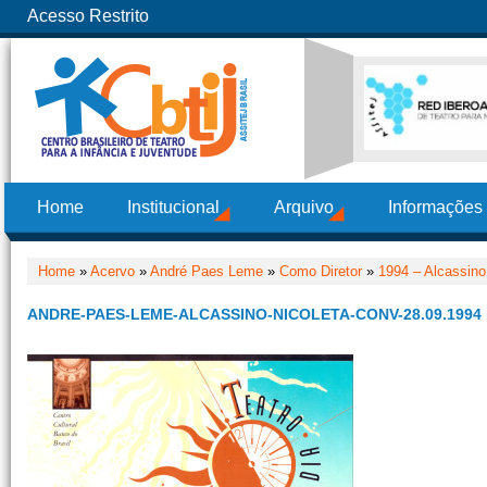
Acesso Restrito
Home
Institucional
Arquivo
Informações
Home
»
Acervo
»
André Paes Leme
»
Como Diretor
»
1994 – Alcassino
ANDRE-PAES-LEME-ALCASSINO-NICOLETA-CONV-28.09.1994