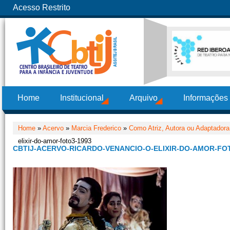
Acesso Restrito
Home
Institucional
Arquivo
Informações
Home
»
Acervo
»
Marcia Frederico
»
Como Atriz, Autora ou Adaptadora
elixir-do-amor-foto3-1993
CBTIJ-ACERVO-RICARDO-VENANCIO-O-ELIXIR-DO-AMOR-FO