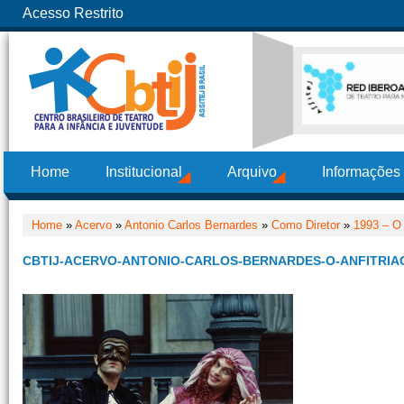
Acesso Restrito
Home
Institucional
Arquivo
Informações
Home
»
Acervo
»
Antonio Carlos Bernardes
»
Como Diretor
»
1993 – O 
CBTIJ-ACERVO-ANTONIO-CARLOS-BERNARDES-O-ANFITRIAO