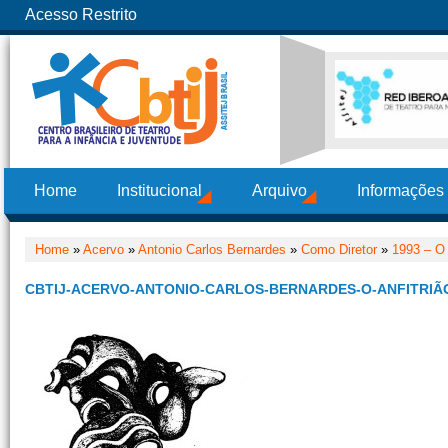
Acesso Restrito
Home
Institucional
Arquivo
Informações
Home
»
Acervo
»
Antonio Carlos Bernardes
»
Como Diretor
»
1993 – O 
CBTIJ-ACERVO-ANTONIO-CARLOS-BERNARDES-O-ANFITRIÃO