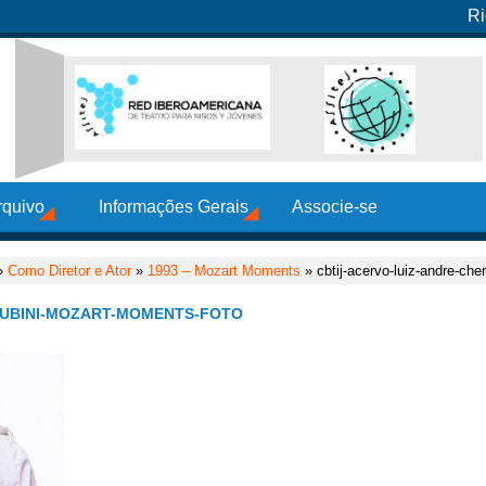
Ri
rquivo
Informações Gerais
Associe-se
»
Como Diretor e Ator
»
1993 – Mozart Moments
» cbtij-acervo-luiz-andre-ch
RUBINI-MOZART-MOMENTS-FOTO