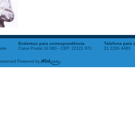
Endereço para correspondência
Telefone para 
tete
Caixa Postal 16.080 - CEP: 22221.971
21 2205 4483
 Reserved Powered by: