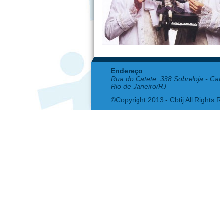
Endereço
Rua do Catete, 338 Sobreloja - Ca
Rio de Janeiro/RJ
©Copyright 2013 - Cbtij All Rights