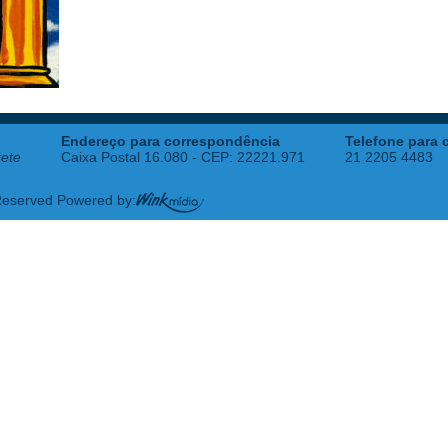
Endereço para correspondência
Telefone para 
tete
Caixa Postal 16.080 - CEP: 22221.971
21 2205 4483
 Reserved Powered by: