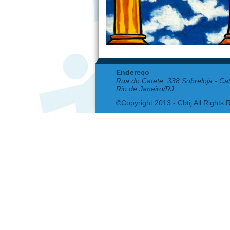
Endereço
Rua do Catete, 338 Sobreloja - Ca
Rio de Janeiro/RJ
©Copyright 2013 - Cbtij All Rights