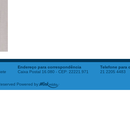
Endereço para correspondência
Telefone para 
tete
Caixa Postal 16.080 - CEP: 22221.971
21 2205 4483
 Reserved Powered by: