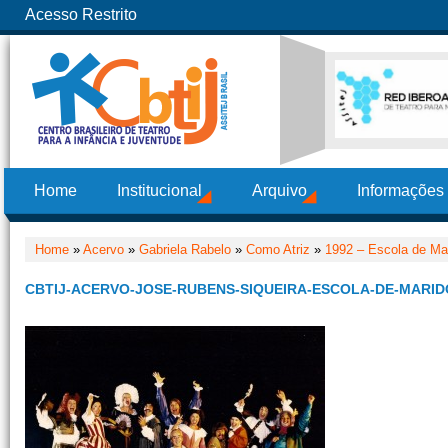
Acesso Restrito
Home
Institucional
Arquivo
Informações
Home
»
Acervo
»
Gabriela Rabelo
»
Como Atriz
»
1992 – Escola de Ma
CBTIJ-ACERVO-JOSE-RUBENS-SIQUEIRA-ESCOLA-DE-MARID