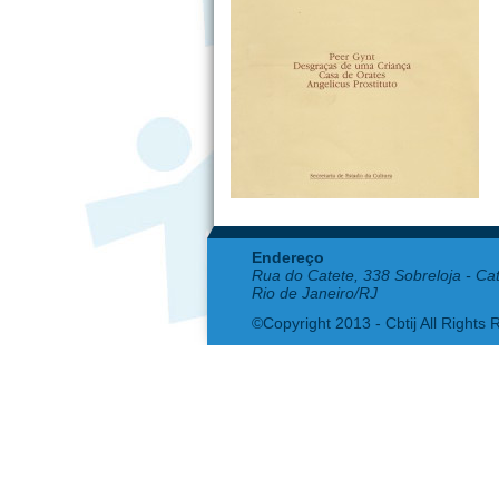
Endereço
Rua do Catete, 338 Sobreloja - Ca
Rio de Janeiro/RJ
©Copyright 2013 - Cbtij All Rights