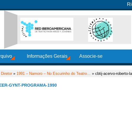
Ri
rquivo
Informações Gerais
Associe-se
Diretor
»
1991 – Namoro – No Escurinho do Teatro…
» cbtij-acervo-roberto-
EER-GYNT-PROGRAMA-1990