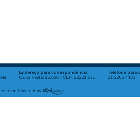
Endereço para correspondência
Telefone para 
tete
Caixa Postal 16.080 - CEP: 22221.971
21 2205 4483
 Reserved Powered by: