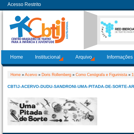
Acesso Restrito
Home
Institucional
Arquivo
Informações
Home
»
Acervo
»
Doris Rollemberg
»
Como Cenógrafa e Figurinista
»
1
CBTIJ-ACERVO-DUDU-SANDRONI-UMA-PITADA-DE-SORTE-AR