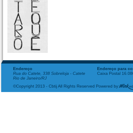
Endereço
Endereço para co
Rua do Catete, 338 Sobreloja - Catete
Caixa Postal 16.0
Rio de Janeiro/RJ
©Copyright 2013 - Cbtij All Rights Reserved Powered by: