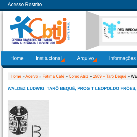
Acesso Restrito
Home
Institucional
Arquivo
Informações
Home
»
Acervo
»
Fátima Café
»
Como Atriz
»
1989 – Tarô Bequê
» Wal
WALDEZ LUDWIG, TARÔ BEQUÊ, PROG T LEOPOLDO FRÓES,