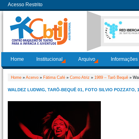
Acesso Restrito
Home
Institucional
Arquivo
Informações
Home
»
Acervo
»
Fátima Café
»
Como Atriz
»
1989 – Tarô Bequê
» Wal
WALDEZ LUDWIG, TARÔ-BEQUÊ 01, FOTO SILVIO POZZATO, 