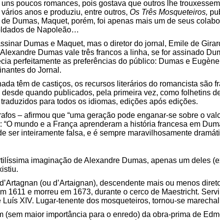
to uns poucos romances, pois gostava que outros lhe trouxesse
vários anos e produziu, entre outros,
Os Três Mosqueteiros,
pub
ra de Dumas, Maquet, porém, foi apenas mais um de seus colab
 soldados de Napoleão…
inar Dumas e Maquet, mas o diretor do jornal, Emile de Girard
Alexandre Dumas vale três francos a linha, se for assinado Du
ecia perfeitamente as preferências do público: Dumas e Eugène
nantes do Jornal.
ada têm de castiços, os recursos literários do romancista são fr
desde quando publicados, pela primeira vez, como folhetins d
 traduzidos para todos os idiomas, edições após edições.
afos – afirmou que “uma geração pode enganar-se sobre o valo
 “O mundo e a França aprenderam a história francesa em Duma
e ser inteiramente falsa, e é sempre maravilhosamente dramáti
ertilíssima imaginação de Alexandre Dumas, apenas um deles 
istiu.
 d’Artagnan (ou d’Artaignan), descendente mais ou menos dire
611 e morreu em 1673, durante o cerco de Maestricht. Serviu c
 Luís XIV. Lugar-tenente dos mosqueteiros, tornou-se marecha
(sem maior importância para o enredo) da obra-prima de Edm