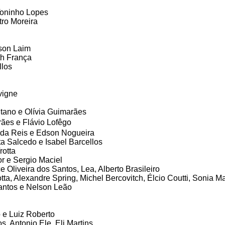
Toninho Lopes
ro Moreira
son Laim
th França
llos
vigne
tano e Olívia Guimarães
rães e Flávio Lofêgo
ida Reis e Edson Nogueira
a Salcedo e Isabel Barcellos
rotta
r e Sergio Maciel
e Oliveira dos Santos, Lea, Alberto Brasileiro
ta, Alexandre Spring, Michel Bercovitch, Élcio Coutti, Sonia Ma
antos e Nelson Leão
 e Luiz Roberto
, Antonio Ele, Eli Martins