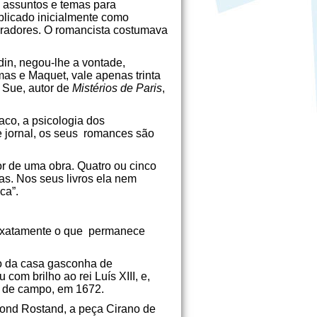
m assuntos e temas para
licado inicialmente como
oradores. O romancista costumava
in, negou-lhe a vontade,
mas e Maquet, vale apenas trinta
 Sue, autor de
Mistérios de Paris
,
aco, a psicologia dos
e jornal, os seus romances são
r de uma obra. Quatro ou cinco
s. Nos seus livros ela nem
ca”.
(exatamente o que permanece
to da casa gasconha de
om brilho ao rei Luís XIII, e,
l de campo, em 1672.
ond Rostand, a peça Cirano de