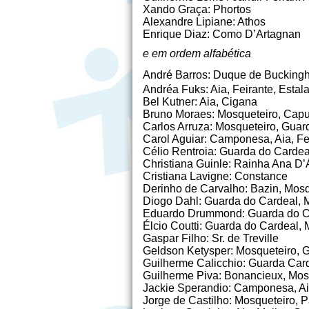
Xando Graça: Phortos
Alexandre Lipiane: Athos
Enrique Diaz: Como D’Artagnan
e em ordem alfabética
André Barros: Duque de Bucking
Andréa Fuks: Aia, Feirante, Estala
Bel Kutner: Aia, Cigana
Bruno Moraes: Mosqueteiro, Capu
Carlos Arruza: Mosqueteiro, Guar
Carol Aguiar: Camponesa, Aia, Fe
Célio Rentroia: Guarda do Cardea
Christiana Guinle: Rainha Ana D’
Cristiana Lavigne: Constance
Derinho de Carvalho: Bazin, Mosq
Diogo Dahl: Guarda do Cardeal, 
Eduardo Drummond: Guarda do Ca
Élcio Coutti: Guarda do Cardeal, 
Gaspar Filho: Sr. de Treville
Geldson Ketysper: Mosqueteiro, 
Guilherme Calicchio: Guarda Card
Guilherme Piva: Bonancieux, Mos
Jackie Sperandio: Camponesa, Aia
Jorge de Castilho: Mosqueteiro, 