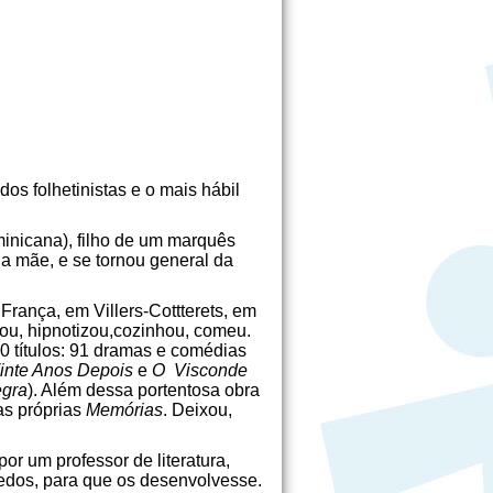
s folhetinistas e o mais hábil
minicana), filho de um marquês
a mãe, e se tornou general da
 França, em Villers-Cottterets, em
ou, hipnotizou,cozinhou, comeu.
0 títulos: 91 dramas e comédias
inte Anos Depois
e
O Visconde
egra
). Além dessa portentosa obra
as próprias
Memórias
. Deixou,
r um professor de literatura,
redos, para que os desenvolvesse.