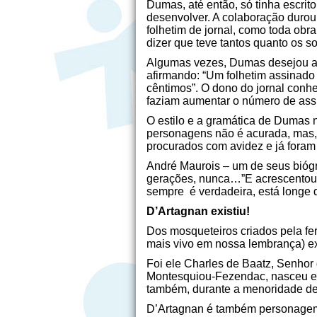
Dumas, até então, só tinha escri
desenvolver. A colaboração durou 
folhetim de jornal, como toda ob
dizer que teve tantos quanto os
Algumas vezes, Dumas desejou ass
afirmando: “Um folhetim assinado 
cêntimos”. O dono do jornal conh
faziam aumentar o número de assi
O estilo e a gramática de Dumas n
personagens não é acurada, mas, 
procurados com avidez e já foram
André Maurois – um de seus biógr
gerações, nunca…”E acrescentou:
sempre é verdadeira, está longe d
D’Artagnan existiu!
Dos mosqueteiros criados pela f
mais vivo em nossa lembrança) ex
Foi ele Charles de Baatz, Senhor
Montesquiou-Fezendac, nasceu em 1
também, durante a menoridade de
D’Artagnan é também personagem 