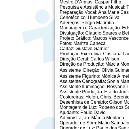
Mestre D’Armas: Gaspar Filho
Pesquisa e Assistência Musical: 
Preparação Vocal: Ana Maria Cast
Cenotécnico: Humberto Silva
Adereços: Sergio Marimba
Maquiagem e Caracterização: Ed
Divulgação: Cláudio Soares e Be
Projeto Gráfico: Marcos Vasconce
Fotos: Maritza Caneca
Cartaz: Gustavo Garnier
Produção Executiva: Cristiana La
Direção Geral: Carlos Wilson
Direção de Produção: Márcia Mon
Assistente Direção: Olívia Guima
Assistente Figurino: Mônica Alme
Assistente Cenografia: Sonia Mart
Assistente Iluminação: Rosyane T
Assistente Produção: Eraldo Junio
Costureiras: Helen, Chris, Berenic
Desenhista de Cenário: Gilson Mot
Montagem de Luz: Roberto dos S
Ajudante: Paulo David
Administração: Márcia Montano
Operador de Som: Mario Sampaio
Operador de Luz: Paulo dos Santos