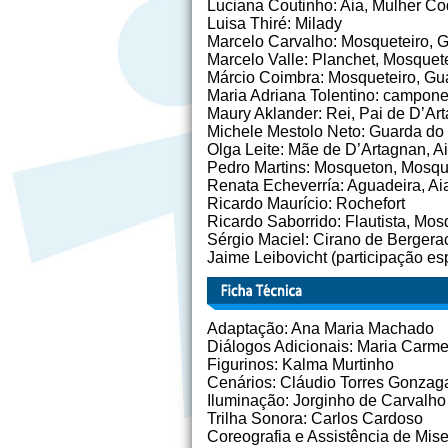
Luciana Coutinho: Aia, Mulher Coq
Luisa Thiré: Milady
Marcelo Carvalho: Mosqueteiro, 
Marcelo Valle: Planchet, Mosquet
Márcio Coimbra: Mosqueteiro, Gua
Maria Adriana Tolentino: campones
Maury Aklander: Rei, Pai de D’Ar
Michele Mestolo Neto: Guarda do
Olga Leite: Mãe de D’Artagnan, Ai
Pedro Martins: Mosqueton, Mosqu
Renata Echeverría: Aguadeira, Aia
Ricardo Maurício: Rochefort
Ricardo Saborrido: Flautista, Mosq
Sérgio Maciel: Cirano de Berger
Jaime Leibovicht (participação esp
Adaptação: Ana Maria Machado
Diálogos Adicionais: Maria Carm
Figurinos: Kalma Murtinho
Cenários: Cláudio Torres Gonzag
Iluminação: Jorginho de Carvalho
Trilha Sonora: Carlos Cardoso
Coreografia e Assistência de Mis