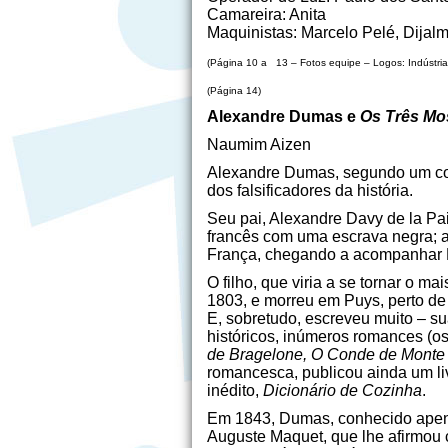
Camareira: Anita
Maquinistas: Marcelo Pelé, Dijal
(Página 10 a 13 – Fotos equipe – Logos: Indústria
(Página 14)
Alexandre Dumas e
Os Três Mo
Naumim Aizen
Alexandre Dumas, segundo um cont
dos falsificadores da história.
Seu pai, Alexandre Davy de la Pa
francês com uma escrava negra; a
França, chegando a acompanhar 
O filho, que viria a se tornar o ma
1803, e morreu em Puys, perto de
E, sobretudo, escreveu muito – s
históricos, inúmeros romances (
de Bragelone, O Conde de Monte 
romancesca, publicou ainda um li
inédito,
Dicionário de Cozinha
.
Em 1843, Dumas, conhecido apenas 
Auguste Maquet, que lhe afirmou c