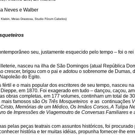
ma Neves e Walber
 Klabin, Meias Drastosa, Studio Fórum Cabelos)
squeteiros
emporâneo seu, justamente esquecido pelo tempo – foi o rei do
illeterie, nasceu na ilha de São Domingos (atual República Do
o crescer, brigou com o pai e adotou o sobrenome de Dumas, d
Napoleão do Egito.
is fértil e o mais popular dos escritores de seu tempo, nasceu na
 Dieppe, em 1870. Foi exagerado em tudo – dançou, caçou, am
uas obras completas, em 177 volumes, continham um total de 30
os mais famosos são
Os Três Mosqueteiros
e as continuações
V
Cristo, Memórias de um Médico, Os Irmãos Corsos, A Tulipa N
vro de
Impressões de Viagem
outro de
Conversas Familiares
e 
pelas peças teatrais com assuntos históricos, foi procurado po
onhecer história e ter muitas idéias, propunha fornecer-lhe en