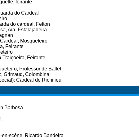
uette, feirante
Guarda do Cardeal
eiro
rda do cardeal, Felton
a, Aia, Estalajadeira
tagnan
 Cardeal, Mosqueteiro
a, Feirante
eteiro
 Traiçoeira, Feirante
ueteiro, Professor de Ballet
ac, Grimaud, Colombina
ecial): Cardeal de Richilieu
en Barbosa
a
e-en-scêne: Ricardo Bandeira