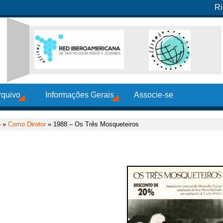
Ri
rquivo
Informações Gerais
Associe-se
o
»
Como Diretor
» 1988 – Os Três Mosqueteiros