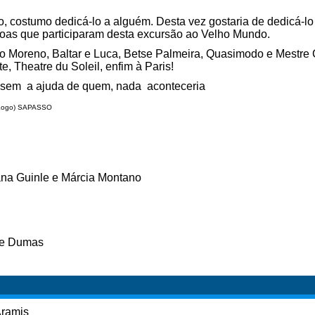
, costumo dedicá-lo a alguém. Desta vez gostaria de dedicá-l
soas que participaram desta excursão ao Velho Mundo.
io Moreno, Baltar e Luca, Betse Palmeira, Quasimodo e Mestre 
e, Theatre du Soleil, enfim à Paris!
, sem a ajuda de quem, nada aconteceria
 (Logo) SAPASSO
iana Guinle e Márcia Montano
re Dumas
Aramis