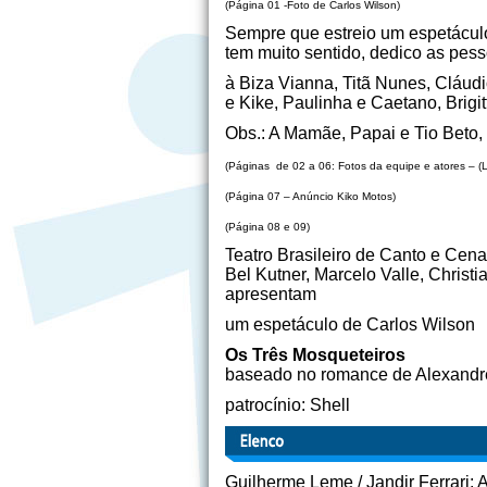
(Página 01 -Foto de Carlos Wilson)
Sempre que estreio um espetáculo
tem muito sentido, dedico as pes
à Biza Vianna, Titã Nunes, Cláud
e Kike, Paulinha e Caetano, Brigitt
Obs.: A Mamãe, Papai e Tio Beto
(Páginas de 02 a 06: Fotos da equipe e atores –
(Página 07 – Anúncio Kiko Motos)
(Página 08 e 09)
Teatro Brasileiro de Canto e Cena
Bel Kutner, Marcelo Valle, Christ
apresentam
um espetáculo de Carlos Wilson
Os Três Mosqueteiros
baseado no romance de Alexand
patrocínio: Shell
Guilherme Leme / Jandir Ferrari: 