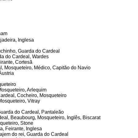
ham
jadeira, Inglesa
chinho, Guarda do Cardeal
da do Cardeal, Wardes
irante, Cortesã
l, Mosqueteiro, Médico, Capitão do Navio
Áustria
ueteiro
Mosqueteiro, Arlequim
rdeal, Cocheiro, Mosqueteiro
Mosqueteiro, Vitray
Guarda do Cardeal, Pantaleão
eal, Beaubourg, Mosqueteiro, Inglês, Biscarat
queteiro, Stone
, Feirante, Inglesa
Pajem do rei, Guarda do Cardeal