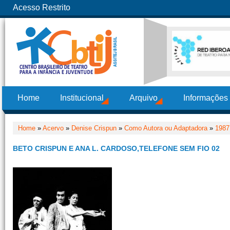
Acesso Restrito
Home
Institucional
Arquivo
Informações
Home
»
Acervo
»
Denise Crispun
»
Como Autora ou Adaptadora
»
1987
BETO CRISPUN E ANA L. CARDOSO,TELEFONE SEM FIO 02