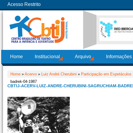
Acesso Restrito
Home
Institucional
Arquivo
Informações
Home
»
Acervo
»
Luiz André Cherubini
»
Participação em Espetáculos
badrek-04-1987
CBTIJ-ACERV-LUIZ-ANDRE-CHERUBINI-SAGRUCHIAM-BADREK