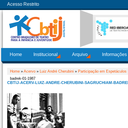
Acesso Restrito
Home
Institucional
Arquivo
Informações
Home
»
Acervo
»
Luiz André Cherubini
»
Participação em Espetáculos
badrek-01-1987
CBTIJ-ACERV-LUIZ-ANDRE-CHERUBINI-SAGRUCHIAM-BADREK