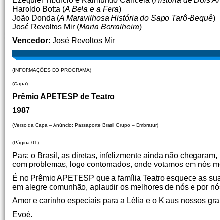
Ezequiel Tiburcio e Raimundo Candeia (
História de Dois 
Haroldo Botta (
A Bela e a Fera
)
João Donda (
A Maravilhosa História do Sapo Tarô-Bequê
)
José Revoltos Mir (
Maria Borralheira
)
Vencedor:
José Revoltos Mir
(INFORMAÇÕES DO PROGRAMA)
(Capa)
Prêmio APETESP de Teatro
1987
(Verso da Capa – Anúncio: Passaporte Brasil Grupo – Embratur)
(Página 01)
Para o Brasil, as diretas, infelizmente ainda não chegaram,
com problemas, logo contornados, onde votamos em nós me
É no Prêmio APETESP que a família Teatro esquece as suas
em alegre comunhão, aplaudir os melhores de nós e por n
Amor e carinho especiais para a Lélia e o Klaus nossos 
Evoé.