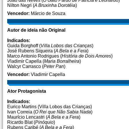
João das Neves (
O Gato Pardo de Patrícia e Leonardo
)
Nilton Negri (
A Bruxinha Dorotéia
)
Vencedor:
Márcio de Souza
Autor de ideia não Original
Indicados:
Guida Borghoff (
Villa Lobos das Crianças
)
José Rubens Siqueira (
A Bela e a Fera
)
Marco Antonio Rodrigues (
História de Dois Amores
)
Vladimir Capella (
Maria Borralheira
)
Walcyr Carrasco (
Peter Pan
)
Vencedor:
Vladimir Capella
Ator Protagonista
Indicados:
Eurico Martins (Villa Lobos das Crianças)
Ivan Correia (
O Rei que Não Sabia Nada
)
Maurício Lencastri (
A Bela e a Fera
)
Ricardo Blat (
Pinóquio
)
Rubens Caribé (
A Bela e a Fera
)