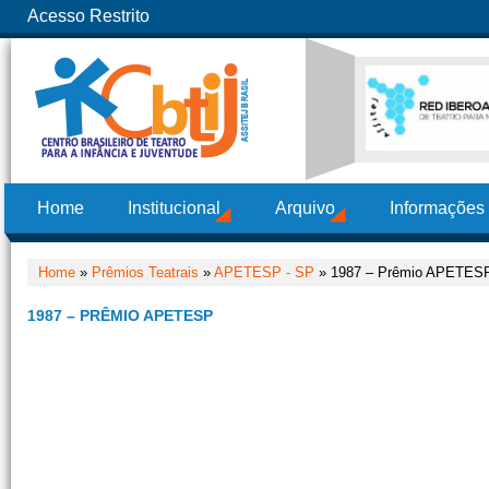
Acesso Restrito
Home
Institucional
Arquivo
Informações
Home
»
Prêmios Teatrais
»
APETESP - SP
» 1987 – Prêmio APETES
1987 – PRÊMIO APETESP