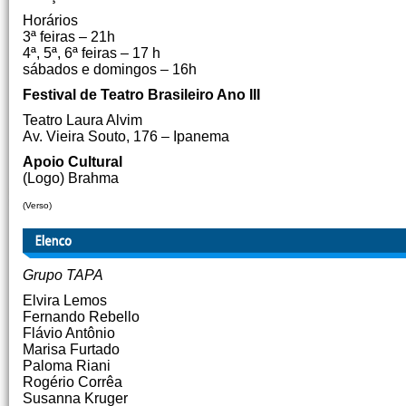
Horários
3ª feiras – 21h
4ª, 5ª, 6ª feiras – 17 h
sábados e domingos – 16h
Festival de Teatro Brasileiro Ano III
Teatro Laura Alvim
Av. Vieira Souto, 176 – Ipanema
Apoio Cultural
(Logo) Brahma
(Verso)
Grupo TAPA
Elvira Lemos
Fernando Rebello
Flávio Antônio
Marisa Furtado
Paloma Riani
Rogério Corrêa
Susanna Kruger