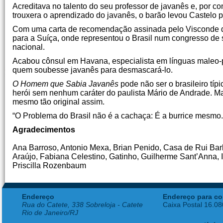
Acreditava no talento do seu professor de javanês e, por co
trouxera o aprendizado do javanês, o barão levou Castelo p
Com uma carta de recomendação assinada pelo Visconde de C
para a Suíça, onde representou o Brasil num congresso de s
nacional.
Acabou cônsul em Havana, especialista em línguas maleo-po
quem soubesse javanês para desmascará-lo.
O Homem que Sabia Javanês
pode não ser o brasileiro tí
herói sem nenhum caráter do paulista Mário de Andrade. Ma
mesmo tão original assim.
“O Problema do Brasil não é a cachaça: É a burrice mesmo.
Agradecimentos
Ana Barroso, Antonio Mexa, Brian Penido, Casa de Rui Bar
Araújo, Fabiana Celestino, Gatinho, Guilherme Sant’Anna, 
Priscilla Rozenbaum
Endereço
Endereço para co
Rua do Catete, 338 Sobreloja - Catete
Caixa Postal 16.0
Rio de Janeiro/RJ