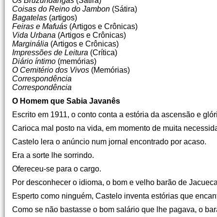
Os Bruzundangas
(Sátira)
Coisas do Reino do Jambon
(Sátira)
Bagatelas
(artigos)
Feiras e Mafuás
(Artigos e Crônicas)
Vida Urbana
(Artigos e Crônicas)
Marginália
(Artigos e Crônicas)
Impressões de Leitura
(Crítica)
Diário íntimo
(memórias)
O Cemitério dos Vivos
(Memórias)
Correspondência
Correspondência
O Homem que Sabia Javanês
Escrito em 1911, o conto conta a estória da ascensão e glór
Carioca mal posto na vida, em momento de muita necessida
Castelo lera o anúncio num jornal encontrado por acaso.
Era a sorte lhe sorrindo.
Ofereceu-se para o cargo.
Por desconhecer o idioma, o bom e velho barão de Jacuecang
Esperto como ninguém, Castelo inventa estórias que encan
Como se não bastasse o bom salário que lhe pagava, o barã