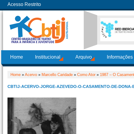
Acesso Restrito
Home
Institucional
Arquivo
Informações
Home
»
Acervo
»
Marcello Caridade
»
Como Ator
»
1987 – O Casament
CBTIJ-ACERVO-JORGE-AZEVEDO-O-CASAMENTO-DE-DONA-B