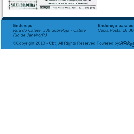
Endereço
Endereço para co
Rua do Catete, 338 Sobreloja - Catete
Caixa Postal 16.0
Rio de Janeiro/RJ
©Copyright 2013 - Cbtij All Rights Reserved Powered by: