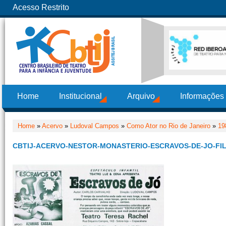
Acesso Restrito
Home
Institucional
Arquivo
Informações
Home
»
Acervo
»
Ludoval Campos
»
Como Ator no Rio de Janeiro
»
19
CBTIJ-ACERVO-NESTOR-MONASTERIO-ESCRAVOS-DE-JO-FIL