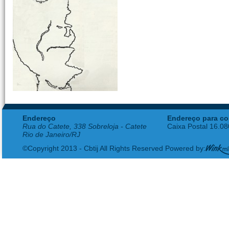
Endereço
Endereço para co
Rua do Catete, 338 Sobreloja - Catete
Caixa Postal 16.0
Rio de Janeiro/RJ
©Copyright 2013 - Cbtij All Rights Reserved Powered by: