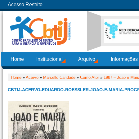
Acesso Restrito
Home
Institucional
Arquivo
Informações
Home
»
Acervo
»
Marcello Caridade
»
Como Ator
»
1987 – João e Mari
CBTIJ-ACERVO-EDUARDO-ROESSLER-JOAO-E-MARIA-PROG