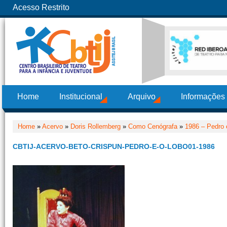
Acesso Restrito
Home
Institucional
Arquivo
Informações
Home
»
Acervo
»
Doris Rollemberg
»
Como Cenógrafa
»
1986 – Pedro 
CBTIJ-ACERVO-BETO-CRISPUN-PEDRO-E-O-LOBO01-1986