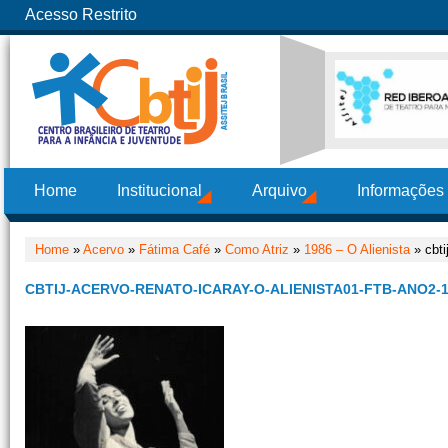
Acesso Restrito
Home
Institucional
Arquivo
Informações
Home
»
Acervo
»
Fátima Café
»
Como Atriz
»
1986 – O Alienista
» cbti
CBTIJ-ACERVO-RENATO-ICARAY-O-ALIENISTA01-FTB-ANO2-