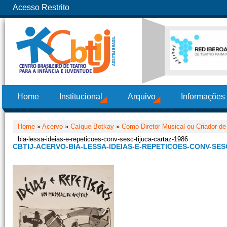
Acesso Restrito
Home
Institucional
Arquivo
Informações
Home
»
Acervo
»
Caíque Botkay
»
Como Diretor Musical ou Criador de
bia-lessa-ideias-e-repeticoes-conv-sesc-tijuca-cartaz-1986
CBTIJ-ACERVO-BIA-LESSA-IDEIAS-E-REPETICOES-CONV-SES