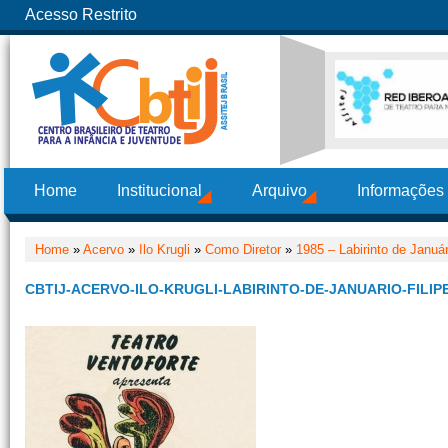
Acesso Restrito
Home
Institucional
Arquivo
Informações
Home
»
Acervo
»
Ilo Krugli
»
Como Diretor
»
1985 – Labirinto de Január
CBTIJ-ACERVO-ILO-KRUGLI-LABIRINTO-DE-JANUARIO-FILIP