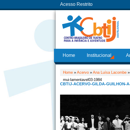
Acesso Restrito
Home
Institucional
A
Home
»
Acervo
»
Ana Luísa Lacombe
mui-lamentavel03-1984
CBTIJ-ACERVO-GILDA-GUILHON-A