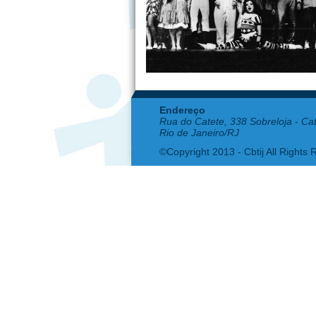
Endereço
Rua do Catete, 338 Sobreloja - Ca
Rio de Janeiro/RJ
©Copyright 2013 - Cbtij All Rights