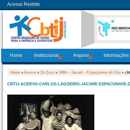
Acesso Restrito
Home
Institucional
Arquivo
Informações
Home
»
Acervo
»
Zé Zuca
»
1984 – Jacaré – Espaçonave do Céu
» cbt
CBTIJ-ACERVO-CARLOS-LAGOEIRO-JACARE-ESPACONAVE-D