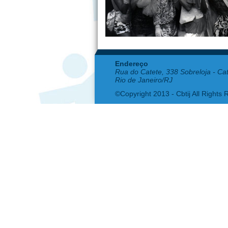
Endereço
Rua do Catete, 338 Sobreloja - Ca
Rio de Janeiro/RJ
©Copyright 2013 - Cbtij All Rights