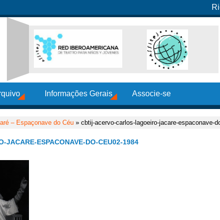
Ri
rquivo
Informações Gerais
Associe-se
caré – Espaçonave do Céu
» cbtij-acervo-carlos-lagoeiro-jacare-espaconave-
O-JACARE-ESPACONAVE-DO-CEU02-1984