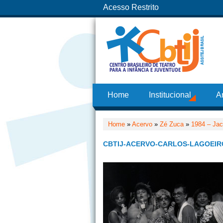
Acesso Restrito
Home
Institucional
A
Home
»
Acervo
»
Zé Zuca
»
1984 – Ja
CBTIJ-ACERVO-CARLOS-LAGOEIR