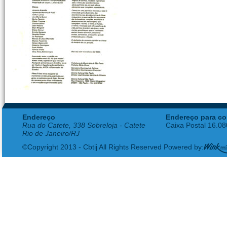
Endereço
Endereço para co
Rua do Catete, 338 Sobreloja - Catete
Caixa Postal 16.0
Rio de Janeiro/RJ
©Copyright 2013 - Cbtij All Rights Reserved Powered by: